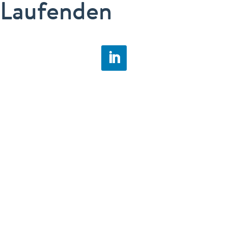
Laufenden
Jetzt anmelden!
Nimm teil und tausche dich mit
Expert:innen rund um das Thema